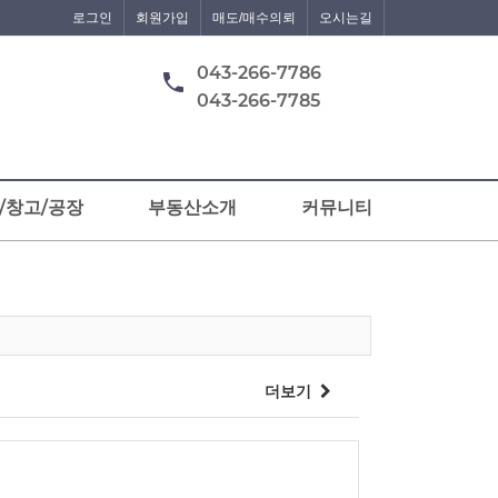
로그인
회원가입
매도/매수의뢰
오시는길
043-266-7786
043-266-7785
/창고/공장
부동산소개
커뮤니티
더보기