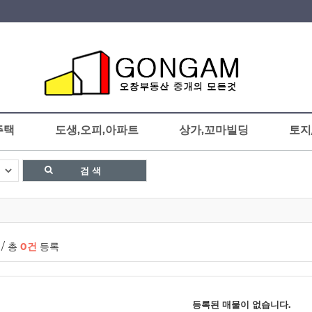
주택
도생,오피,아파트
상가,꼬마빌딩
토지
Smart Search
검 색
/ 총
0건
등록
등록된 매물이 없습니다.