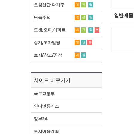
오창산단 다가구
매
전
월
일반매물
단독주택
매
전
월
도생,오피,아파트
매
전
월
분
상가,꼬마빌딩
매
월
분
토지/창고/공장
매
월
사이트 바로가기
국토교통부
인터넷등기소
정부24
토지이용계획