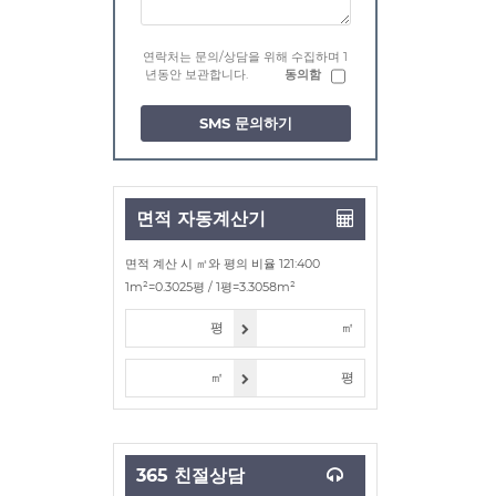
연락처는 문의/상담을 위해 수집하며 1
년동안 보관합니다.
동의함
SMS 문의하기
면적 자동계산기
면적 계산 시 ㎡와 평의 비율 121:400
1m²=0.3025평 / 1평=3.3058m²
평
㎡
㎡
평
365 친절상담