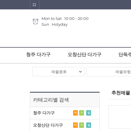
Mon to Sat : 10:00 - 20:00
Sun : Holyday
청주 다가구
오창산단 다가구
단독
추천매물
카테고리별 검색
청주 다가구
매
전
월
오창산단 다가구
매
전
월