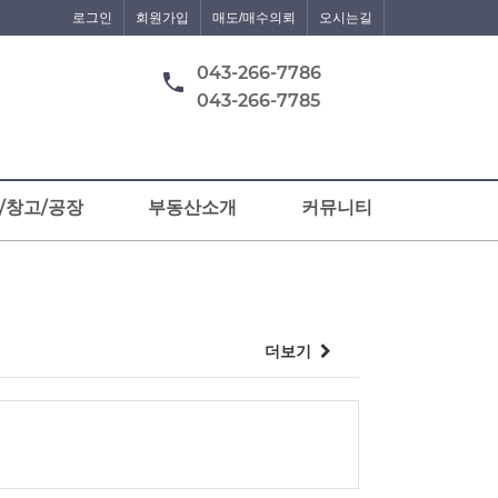
로그인
회원가입
매도/매수의뢰
오시는길
043-266-7786
043-266-7785
/창고/공장
부동산소개
커뮤니티
더보기