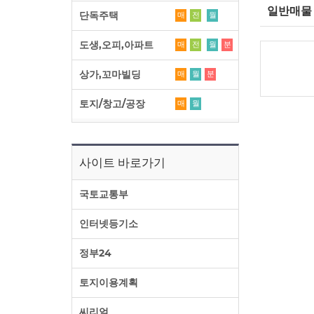
일반매물
단독주택
매
전
월
도생,오피,아파트
매
전
월
분
상가,꼬마빌딩
매
월
분
토지/창고/공장
매
월
사이트 바로가기
국토교통부
인터넷등기소
정부24
토지이용계획
씨리얼