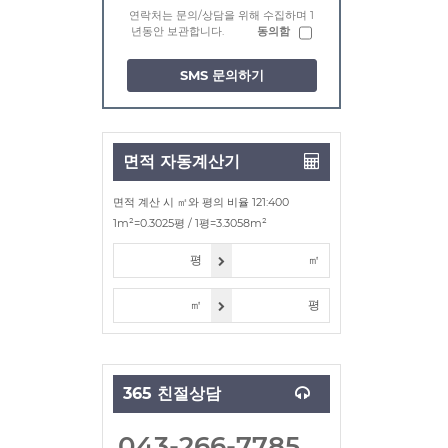
연락처는 문의/상담을 위해 수집하며 1
년동안 보관합니다.
동의함
SMS 문의하기
면적 자동계산기
면적 계산 시 ㎡와 평의 비율 121:400
1m²=0.3025평 / 1평=3.3058m²
평
㎡
㎡
평
365 친절상담
043-266-7785