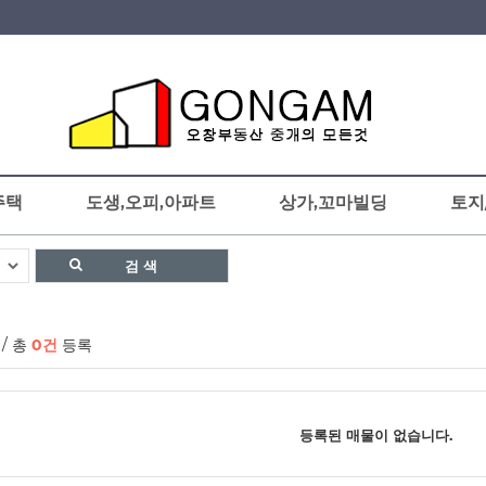
주택
도생,오피,아파트
상가,꼬마빌딩
토지
Smart Search
검 색
/ 총
0건
등록
등록된 매물이 없습니다.